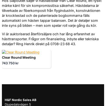
Hos Släpoutlet säljer vi hästlastbilar från Clear Round, ett tyskt
märke känt för sin kompromisslösa säkerhet. Hästdelarna är
tillverkade av fiberkomposit från flygindustrin, konstruktionen
är krocktestad och de patenterade bogbommarna fälls
automatiskt om hästen tappar balansen. Det är detaljer som
inte syns på bilden – men som spelar roll varje gång du kör.
Vi är auktoriserad återförsäljare och har lång erfarenhet av
hästtransporter. Frågor om finansiering, inbyte eller tekniska
detaljer? Ring Henrik direkt på 0708–23 68 43.
Clear Round Meeting
743 750
kr
H&F Nordic Sales AB
Djupedalsvägen 5