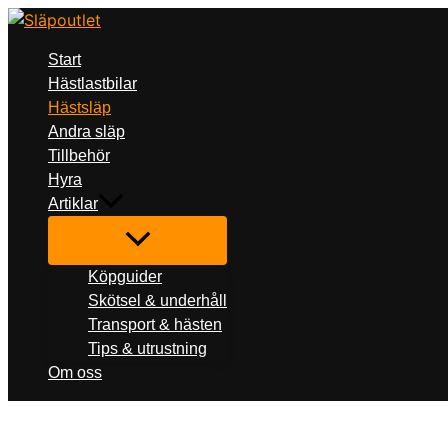
Det
Det
Hoppa
ursprungliga
nuv
till
priset
pri
var:
är:
innehåll
Start
119
109
900 kr.
900
Hästlastbilar
Hästsläp
Andra släp
Tillbehör
Hyra
Artiklar
Köpguider
Skötsel & underhåll
Transport & hästen
Tips & utrustning
Om oss