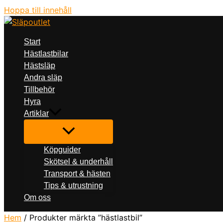
Hoppa till innehåll
Start
Hästlastbilar
Hästsläp
Andra släp
Tillbehör
Hyra
Artiklar
Köpguider
Skötsel & underhåll
Transport & hästen
Tips & utrustning
Om oss
Hem
/ Produkter märkta ”hästlastbil”