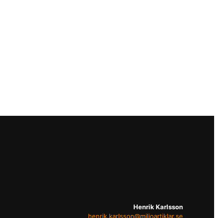
Henrik Karlsson
henrik.karlsson@miljoartiklar.se