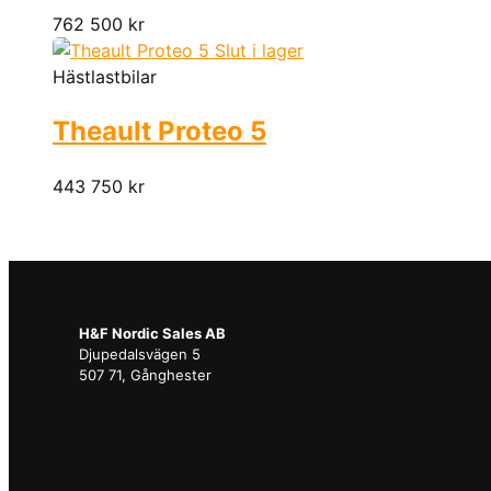
762 500
kr
Slut i lager
Hästlastbilar
Theault Proteo 5
443 750
kr
H&F Nordic Sales AB
Djupedalsvägen 5
507 71, Gånghester