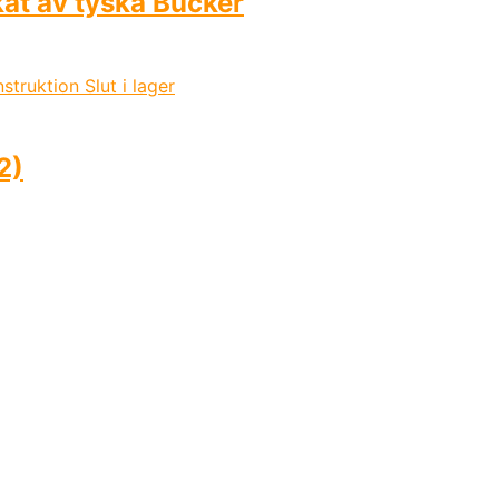
rkat av tyska Bücker
Slut i lager
2)